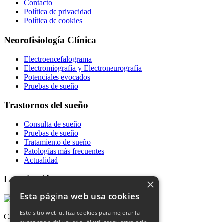
Contacto
Política de privacidad
Política de cookies
Neorofisiología Clínica
Electroencefalograma
Electromiografía y Electroneurografía
Potenciales evocados
Pruebas de sueño
Trastornos del sueño
Consulta de sueño
Pruebas de sueño
Tratamiento de sueño
Patologías más frecuentes
Actualidad
Localización
×
Esta página web usa cookies
Este sitio web utiliza cookies para mejorar la
C/ Dr. Jimenez Diaz, nº 3 - Bajo. 18014 Granada.
experiencia del usuario. Al utilizar nuestro sitio