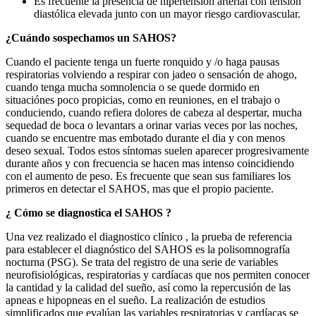
Es frecuente la presencia de hipertensión arterial con tensión
diastólica elevada junto con un mayor riesgo cardiovascular.
¿Cuándo sospechamos un SAHOS?
Cuando el paciente tenga un fuerte ronquido y /o haga pausas
respiratorias volviendo a respirar con jadeo o sensación de ahogo,
cuando tenga mucha somnolencia o se quede dormido en
situaciónes poco propicias, como en reuniones, en el trabajo o
conduciendo, cuando refiera dolores de cabeza al despertar, mucha
sequedad de boca o levantars a orinar varias veces por las noches,
cuando se encuentre mas embotado durante el dia y con menos
deseo sexual. Todos estos síntomas suelen aparecer progresivamente
durante años y con frecuencia se hacen mas intenso coincidiendo
con el aumento de peso. Es frecuente que sean sus familiares los
primeros en detectar el SAHOS, mas que el propio paciente.
¿ Cómo se diagnostica el SAHOS ?
Una vez realizado el diagnostico clínico , la prueba de referencia
para establecer el diagnóstico del SAHOS es la polisomnografía
nocturna (PSG). Se trata del registro de una serie de variables
neurofisiológicas, respiratorias y cardíacas que nos permiten conocer
la cantidad y la calidad del sueño, así como la repercusión de las
apneas e hipopneas en el sueño. La realización de estudios
simplificados que evalúan las variables respiratorias y cardíacas se