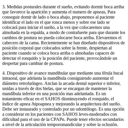
3. Medidas posturales durante el sueño, evitando dormir boca arriba
que favorece la aparición y aumenta el numero de apneas, Para
conseguir domir de lado o boca abajo, proponemos al paciente
identificar el lado en el que ronca menos y sobre ese lado se
colocará para iniciar el sueño, a la vez que colocaremos una
almohada en la espalda, a modo de contrafuerte para que durante los
cambios de postura no pueda colocarse boca arriba. Elevaremos el
cabecero de la cama. Recientemente se han diseñado dispositivos de
posición corporal que colocados sobre la frente, despiertan al
paciente cuando se coloca boca arriba o almohadas capaces de
detectar el ronquido y la posición del paciente, provocándole un
despertar para cambiar de postura.
4. Dispositivo de avance mandibular que mediante una férula bucal
intraoral, que adelanta la mandíbula consiguiendo aumentar el
diámetro retrofaríngeo. Anclan la arcada dental superior e inferior,
unidas a través de dos bielas, que se encargan de mantener la
mandíbula inferior en una posición mas adelantada. Es un
tratamiento eficaz en el SAHOS disminuyendo el ronquido, el
índice de apnea /hipoapnea y mejorando la arquitectura del sueño.
Debe ser instaurado y controlado por un odontólogo. Es una opción
a considerar en los pacientes con SAHOS leves-moderados con
dificultad para el uso de la CPAPn. Puede tener efectos secundarios
a nivel de la articulación temporomandicular y sobre la oclusión.