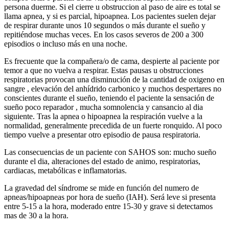
persona duerme. Si el cierre u obstruccion al paso de aire es total se
llama apnea, y si es parcial, hipoapnea. Los pacientes suelen dejar
de respirar durante unos 10 segundos o más durante el sueño y
repitiéndose muchas veces. En los casos severos de 200 a 300
episodios o incluso más en una noche.
Es frecuente que la compañera/o de cama, despierte al paciente por
temor a que no vuelva a respirar. Estas pausas u obstrucciones
respiratorias provocan una disminución de la cantidad de oxigeno en
sangre , elevación del anhídrido carbonico y muchos despertares no
conscientes durante el sueño, teniendo el paciente la sensación de
sueño poco reparador , mucha somnolencia y cansancio al dia
siguiente. Tras la apnea o hipoapnea la respiración vuelve a la
normalidad, generalmente precedida de un fuerte ronquido. Al poco
tiempo vuelve a presentar otro episodio de pausa respiratoria.
Las consecuencias de un paciente con SAHOS son: mucho sueño
durante el dia, alteraciones del estado de animo, respiratorias,
cardiacas, metabólicas e inflamatorias.
La gravedad del síndrome se mide en función del numero de
apneas/hipoapneas por hora de sueño (IAH). Será leve si presenta
entre 5-15 a la hora, moderado entre 15-30 y grave si detectamos
mas de 30 a la hora.