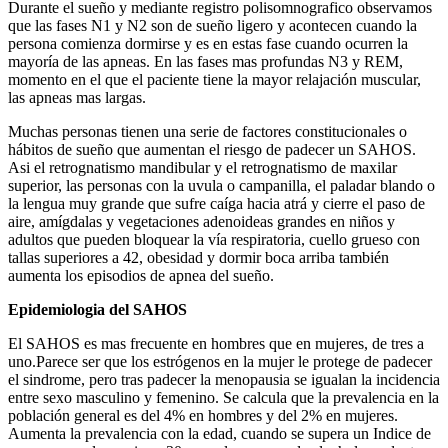
Durante el sueño y mediante registro polisomnografico observamos
que las fases N1 y N2 son de sueño ligero y acontecen cuando la
persona comienza dormirse y es en estas fase cuando ocurren la
mayoría de las apneas. En las fases mas profundas N3 y REM,
momento en el que el paciente tiene la mayor relajación muscular,
las apneas mas largas.
Muchas personas tienen una serie de factores constitucionales o
hábitos de sueño que aumentan el riesgo de padecer un SAHOS.
Asi el retrognatismo mandibular y el retrognatismo de maxilar
superior, las personas con la uvula o campanilla, el paladar blando o
la lengua muy grande que sufre caíga hacia atrá y cierre el paso de
aire, amígdalas y vegetaciones adenoideas grandes en niños y
adultos que pueden bloquear la vía respiratoria, cuello grueso con
tallas superiores a 42, obesidad y dormir boca arriba también
aumenta los episodios de apnea del sueño.
Epidemiologia del SAHOS
El SAHOS es mas frecuente en hombres que en mujeres, de tres a
uno.Parece ser que los estrógenos en la mujer le protege de padecer
el sindrome, pero tras padecer la menopausia se igualan la incidencia
entre sexo masculino y femenino. Se calcula que la prevalencia en la
población general es del 4% en hombres y del 2% en mujeres.
Aumenta la prevalencia con la edad, cuando se supera un Indice de